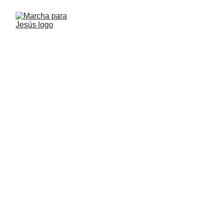
Meet and Greet 
Marcha para 
Jesús
16 de Marzo  -  6 PM